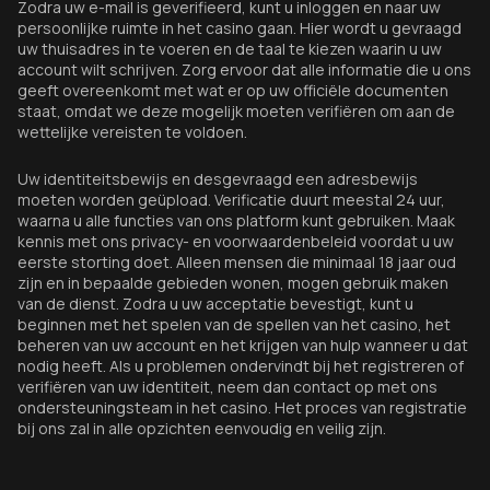
Zodra uw e-mail is geverifieerd, kunt u inloggen en naar uw
persoonlijke ruimte in het casino gaan. Hier wordt u gevraagd
uw thuisadres in te voeren en de taal te kiezen waarin u uw
account wilt schrijven. Zorg ervoor dat alle informatie die u ons
geeft overeenkomt met wat er op uw officiële documenten
staat, omdat we deze mogelijk moeten verifiëren om aan de
wettelijke vereisten te voldoen.
Uw identiteitsbewijs en desgevraagd een adresbewijs
moeten worden geüpload. Verificatie duurt meestal 24 uur,
waarna u alle functies van ons platform kunt gebruiken. Maak
kennis met ons privacy- en voorwaardenbeleid voordat u uw
eerste storting doet. Alleen mensen die minimaal 18 jaar oud
zijn en in bepaalde gebieden wonen, mogen gebruik maken
van de dienst. Zodra u uw acceptatie bevestigt, kunt u
beginnen met het spelen van de spellen van het casino, het
beheren van uw account en het krijgen van hulp wanneer u dat
nodig heeft. Als u problemen ondervindt bij het registreren of
verifiëren van uw identiteit, neem dan contact op met ons
ondersteuningsteam in het casino. Het proces van registratie
bij ons zal in alle opzichten eenvoudig en veilig zijn.