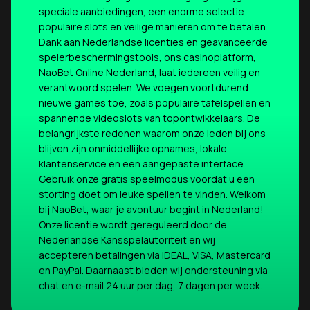
speciale aanbiedingen, een enorme selectie
populaire slots en veilige manieren om te betalen.
Dank aan Nederlandse licenties en geavanceerde
spelerbeschermingstools, ons casinoplatform,
NaoBet Online Nederland, laat iedereen veilig en
verantwoord spelen. We voegen voortdurend
nieuwe games toe, zoals populaire tafelspellen en
spannende videoslots van topontwikkelaars. De
belangrijkste redenen waarom onze leden bij ons
blijven zijn onmiddellijke opnames, lokale
klantenservice en een aangepaste interface.
Gebruik onze gratis speelmodus voordat u een
storting doet om leuke spellen te vinden. Welkom
bij NaoBet, waar je avontuur begint in Nederland!
Onze licentie wordt gereguleerd door de
Nederlandse Kansspelautoriteit en wij
accepteren betalingen via iDEAL, VISA, Mastercard
en PayPal. Daarnaast bieden wij ondersteuning via
chat en e-mail 24 uur per dag, 7 dagen per week.