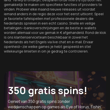
gemakkelijk te maken om specifieke functies of providers te
vinden. Probeer elke maand nieuwe releases uit voordat
iemand anders in de regio deze voor het eerst uitkomt. Speel
je favoriete tafelspellen met professionele dealers die
Nederlands spreken in een echt casino. Snelle en veilige
betalingen—bankoverschrijvingen en de beste e-wallets
worden allemaal voor uw gemak in € afgehandeld. Rond de klok
is ons klantenserviceteam beschikbaar in zowel het
Nederlands als het Engels via live chat en e-mail. Ervaar
openheid—zie welke games je hebt gespeeld en stel
willekeurige limieten in om je gedrag te controleren.
350 gratis spins!
Geniet van 350 gratis spins zonder
weddenschappen op games als Eye of Horus, Fishin’