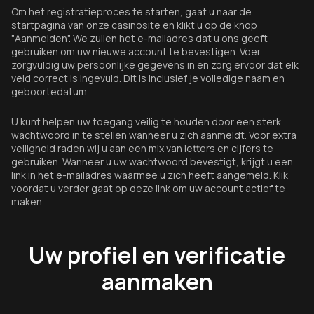
Om het registratieproces te starten, gaat u naar de
startpagina van onze casinosite en klikt u op de knop
"Aanmelden". We zullen het e-mailadres dat u ons geeft
gebruiken om uw nieuwe account te bevestigen. Voer
zorgvuldig uw persoonlijke gegevens in en zorg ervoor dat elk
veld correct is ingevuld. Dit is inclusief je volledige naam en
geboortedatum.
U kunt helpen uw toegang veilig te houden door een sterk
wachtwoord in te stellen wanneer u zich aanmeldt. Voor extra
veiligheid raden wij u aan een mix van letters en cijfers te
gebruiken. Wanneer u uw wachtwoord bevestigt, krijgt u een
link in het e-mailadres waarmee u zich heeft aangemeld. Klik
voordat u verder gaat op deze link om uw account actief te
maken.
Uw profiel en verificatie
aanmaken