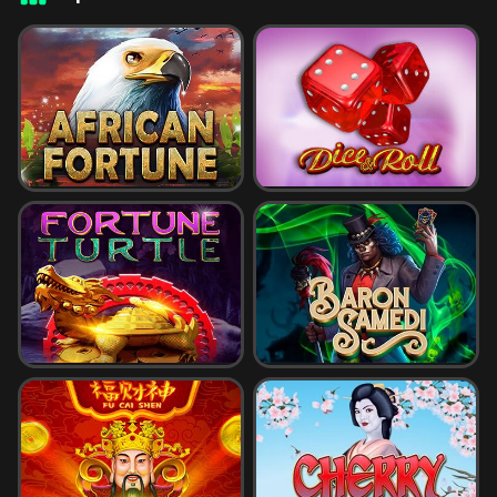
Reguliere toernooien en speciale competities
Promo Codes: Hoe ze te krijgen en ze te gebruiken
Activering Stap-voor-stap
Je kunt spelen op Android, Ios en andere apparaten
met de NaoBet Mobile App
Hoe je de app op Android en Ios kunt zetten
Word lid van onze Vip Club bij NaoBet om speciale
voordelen te krijgen
Betalingen zijn veilig bij NaoBet en spelers zijn
beschermd
Player Protection
Hulpmiddelen voor zelfuitsluiting
Limieten, risicobeheersing en een 18+ beleid voor
verantwoord gamen bij NaoBet
Grenzen en zelfuitsluiting