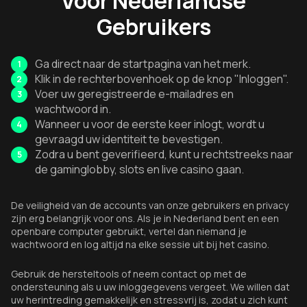
Voor Nederlandse
Gebruikers
Ga direct naar de startpagina van het merk.
Klik in de rechterbovenhoek op de knop "Inloggen".
Voer uw geregistreerde e-mailadres en
wachtwoord in.
Wanneer u voor de eerste keer inlogt, wordt u
gevraagd uw identiteit te bevestigen.
Zodra u bent geverifieerd, kunt u rechtstreeks naar
de gaminglobby, slots en live casino gaan.
De veiligheid van de accounts van onze gebruikers en privacy
zijn erg belangrijk voor ons. Als je in Nederland bent en een
openbare computer gebruikt, vertel dan niemand je
wachtwoord en log altijd na elke sessie uit bij het casino.
Gebruik de hersteltools of neem contact op met de
ondersteuning als u uw inloggegevens vergeet. We willen dat
uw herintreding gemakkelijk en stressvrij is, zodat u zich kunt