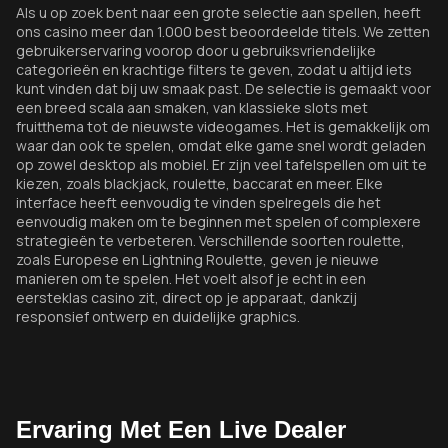
Als u op zoek bent naar een grote selectie aan spellen, heeft
ons casino meer dan 1.000 best beoordeelde titels. We zetten
gebruikerservaring voorop door u gebruiksvriendelijke
categorieën en krachtige filters te geven, zodat u altijd iets
kunt vinden dat bij uw smaak past. De selectie is gemaakt voor
een breed scala aan smaken, van klassieke slots met
fruitthema tot de nieuwste videogames. Het is gemakkelijk om
waar dan ook te spelen, omdat elke game snel wordt geladen
op zowel desktop als mobiel. Er zijn veel tafelspellen om uit te
kiezen, zoals blackjack, roulette, baccarat en meer. Elke
interface heeft eenvoudig te vinden spelregels die het
eenvoudig maken om te beginnen met spelen of complexere
strategieën te verbeteren. Verschillende soorten roulette,
zoals Europese en Lightning Roulette, geven je nieuwe
manieren om te spelen. Het voelt alsof je echt in een
eersteklas casino zit, direct op je apparaat, dankzij
responsief ontwerp en duidelijke graphics.
Ervaring Met Een Live Dealer