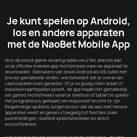
Je kunt spelen op Android,
Ios en andere apparaten
met de NaoBet Mobile App
Voor de beste game-ervaring raden we u ten zeerste aan
onze officiële mobiele app rechtstreeks naar uw apparaat te
downloaden. Gebruikers van zowel Android als iOS zullen het
proces gemakkelijk vinden, wat betekent dat je overal van
casinospellen kunt genieten. Of je nu graag rollen draait of
klassieke kaartspellen speelt, de app maakt het gemakkelijk
om games rechtstreeks vanaf je telefoon of tablet te spelen.
Het programma is gemaakt om responsief en licht te zijn.
Regelmatige updates zorgen ervoor dat de app met nieuwe
apparaten werkt en geven u toegang tot functies zoals
pushmeldingen, realtime spelstatistieken en direct
accountbeheer.