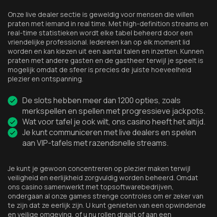
Onze live dealer sectie is geweldig voor mensen die willen
praten met iemand in real time. Met high-definition streams en
real-time statistieken wordt elke tabel beheerd door een
vriendelijke professional. Iedereen kan op elk moment lid
worden en kan kiezen uit een aantal talen en inzetten. Kunnen
praten met andere gasten en de gastheer terwijl je speelt is
mogelijk omdat de sfeer is precies de juiste hoeveelheid
plezier en ontspanning.
De slots hebben meer dan 1200 opties, zoals
merkspellen en spellen met progressieve jackpots.
Wat voor tafel je ook wilt, ons casino heeft het altijd.
Je kunt communiceren met live dealers en spelen
aan VIP-tafels met razendsnelle streams.
Je kunt je gewoon concentreren op plezier maken terwijl
veiligheid en eerlijkheid zorgvuldig worden beheerd. Omdat
ons casino samenwerkt met topsoftwarebedrijven,
ondergaan al onze games strenge controles om er zeker van
te zijn dat ze eerlijk zijn. U kunt genieten van een opwindende
en veilige omgeving, of u nu rollen draait of aan een