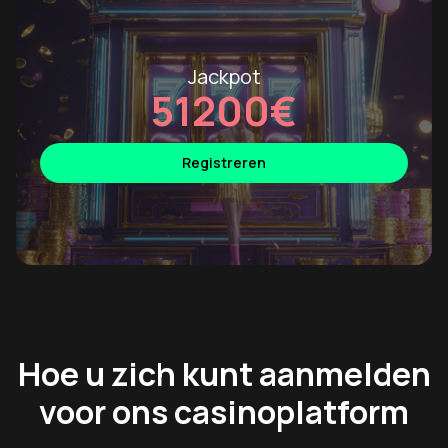
Jackpot
51200€
Registreren
Hoe u zich kunt aanmelden
voor ons casinoplatform