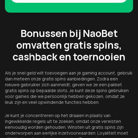
Bonussen bij NaoBet
omvatten gratis spins,
cashback en toernooien
Als je snel geld wilt toevoegen aan je gaming account, gebruik
dan meteen onze gratis spins aanbiedingen. Zodra een
nieuwe gebruiker zich aanmeldt, geven we ze een pakket
gratis spins op bepaalde slots. Je kunt deze spins gebruiken
voor games die we persoonlijk hebben gekozen, omdat ze
leuk zijn en veel opwindende functies hebben.
Je kunt je concentreren op het draaien in plaats van
ingewikkelde regels uit te zoeken, omdat onze vereisten
eenvoudig worden gehouden. Winsten uit gratis spins zijn
onderworpen aan eerlijke inzetvoorwaarden. Loyaliteit moet