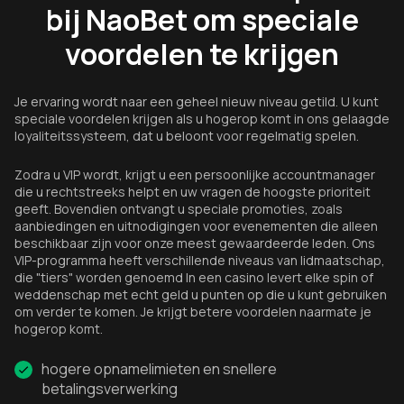
bij NaoBet om speciale
voordelen te krijgen
Je ervaring wordt naar een geheel nieuw niveau getild. U kunt
speciale voordelen krijgen als u hogerop komt in ons gelaagde
loyaliteitssysteem, dat u beloont voor regelmatig spelen.
Zodra u VIP wordt, krijgt u een persoonlijke accountmanager
die u rechtstreeks helpt en uw vragen de hoogste prioriteit
geeft. Bovendien ontvangt u speciale promoties, zoals
aanbiedingen en uitnodigingen voor evenementen die alleen
beschikbaar zijn voor onze meest gewaardeerde leden. Ons
VIP-programma heeft verschillende niveaus van lidmaatschap,
die "tiers" worden genoemd In een casino levert elke spin of
weddenschap met echt geld u punten op die u kunt gebruiken
om verder te komen. Je krijgt betere voordelen naarmate je
hogerop komt.
hogere opnamelimieten en snellere
betalingsverwerking