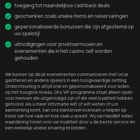
toegang tot maandelijkse cashback deals
geschenken zoals unieke items en reiservaringen
gepersonaliseerde bonussen die zijn afgestemd op
uw spelstijl
uitnodigingen voor privétoernooien en
evenementen die in het casino zelf worden
gehouden
We kunnen op deze evenementen communiceren met onze
gastheren en andere spelers in een hoogwaardige setting.
Ondersteuning is altijd snel en gepersonaliseerd voor leden
op het hoogste niveau. Ons VIP-programma staat alleen open
voor mensen die uitgenodigd zijn of die veel loyaliteit hebben
getoond. Als u meer informatie wilt of wilt weten of u in
aanmerking komt, kan ons klantenserviceteam u helpen op
basis van hoe vaak en hoe vaak u speelt. Wij van NaoBet willen
waardering tonen voor uw loyaliteit door u de beste service en
een werkelijk unieke ervaring te bieden.